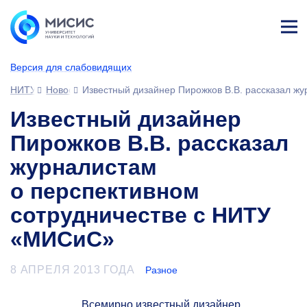
Лич
ны
Версия для слабовидящих
й
каб
НИТУ МИСИС
Новости
Известный дизайнер Пирожков В.В. рассказал ж
ине
т
Известный дизайнер
Пирожков В.В. рассказал
журналистам
о перспективном
сотрудничестве с НИТУ
«МИСиС»
8 АПРЕЛЯ 2013 ГОДА
Разное
Всемирно известный дизайнер,