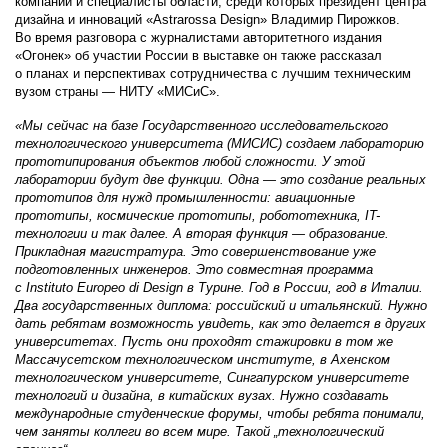
компании и специалисты области, среди которых президент центра
дизайна и инноваций «Astrarossa Design» Владимир Пирожков.
Во время разговора с журналистами авторитетного издания
«Огонек» об участии России в выставке он также рассказал
о планах и перспективах сотрудничества с лучшим техническим
вузом страны — НИТУ «МИСиС».
«Мы сейчас на базе Государственного исследовательского
технологического университета (МИСИС) создаем лабораторию
прототипирования объектов любой сложности. У этой
лаборатории будут две функции. Одна — это создание реальных
прототипов для нужд промышленности: авиационные
прототипы, космические прототипы, робототехника, IT-
технологии и так далее. А вторая функция — образование.
Прикладная магистратура. Это совершенствование уже
подготовленных инженеров. Это совместная программа
с Instituto Europeo di Design в Турине. Год в России, год в Италии.
Два государственных диплома: российский и итальянский. Нужно
дать ребятам возможность увидеть, как это делается в других
университетах. Пусть они проходят стажировки в том же
Массачусетском технологическом институте, в Ахенском
технологическом университете, Сингапурском университете
технологий и дизайна, в китайских вузах. Нужно создавать
международные студенческие форумы, чтобы ребята понимали,
чем заняты коллеги во всем мире. Такой „технологический