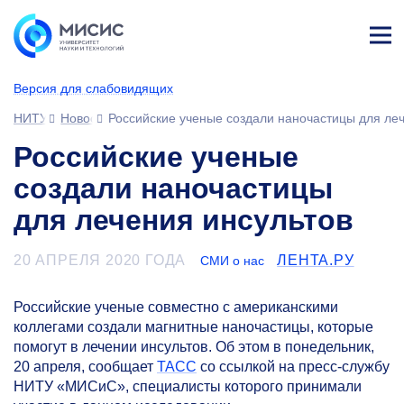
Лич
ны
Версия для слабовидящих
й
каб
НИТУ МИСИС
Новости
Российские ученые создали наночастицы для леч
ине
т
Российские ученые
создали наночастицы
для лечения инсультов
20 АПРЕЛЯ 2020 ГОДА
ЛЕНТА.РУ
СМИ о нас
Российские ученые совместно с американскими
коллегами создали магнитные наночастицы, которые
помогут в лечении инсультов. Об этом в понедельник,
20 апреля, сообщает
ТАСС
со ссылкой на пресс-службу
НИТУ «МИСиС», специалисты которого принимали