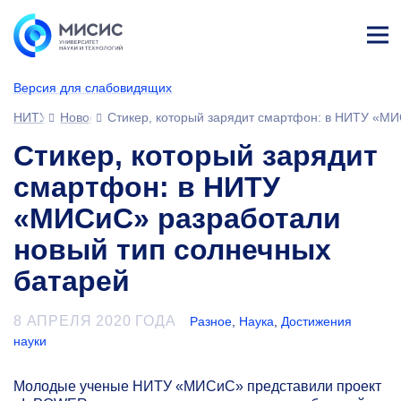
Лич
ны
Версия для слабовидящих
й
каб
НИТУ МИСИС
Новости
Стикер, который зарядит смартфон: в НИТУ «МИ
ине
т
Стикер, который зарядит
смартфон: в НИТУ
«МИСиС» разработали
новый тип солнечных
батарей
8 АПРЕЛЯ 2020 ГОДА
Разное
,
Наука
,
Достижения
науки
Молодые ученые НИТУ «МИСиС» представили проект