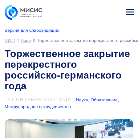
Лич
ны
Версия для слабовидящих
й
каб
НИТУ МИСИС
Новости
Торжественное закрытие перекрестного российск
ине
т
Торжественное закрытие
перекрестного
российско-германского
года
15 СЕНТЯБРЯ 2020 ГОДА
Наука
,
Образование
,
Международное сотрудничество