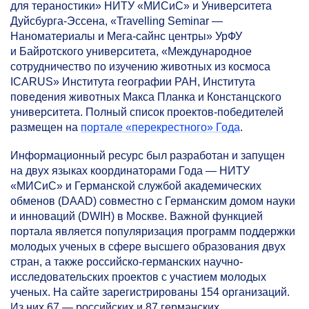
для тераностики» НИТУ «МИСиС» и Университета
Дуйсбурга-Эссена, «Travelling Seminar —
Наноматериалы и Мега-сайнс центры» УрФУ
и Байротского университета, «Международное
сотрудничество по изучению животных из космоса
ICARUS» Института географии РАН, Института
поведения животных Макса Планка и Констанцского
университета. Полный список проектов-победителей
размещен на
портале «перекрестного» Года
.
Информационный ресурс был разработан и запущен
на двух языках координаторами Года — НИТУ
«МИСиС» и Германской службой академических
обменов (DAAD) совместно с Германским домом науки
и инноваций (DWIH) в Москве. Важной функцией
портала является популяризация программ поддержки
молодых ученых в сфере высшего образования двух
стран, а также российско-германских научно-
исследовательских проектов с участием молодых
ученых. На сайте зарегистрированы 154 организаций.
Из них 67 — российских и 87 германских.