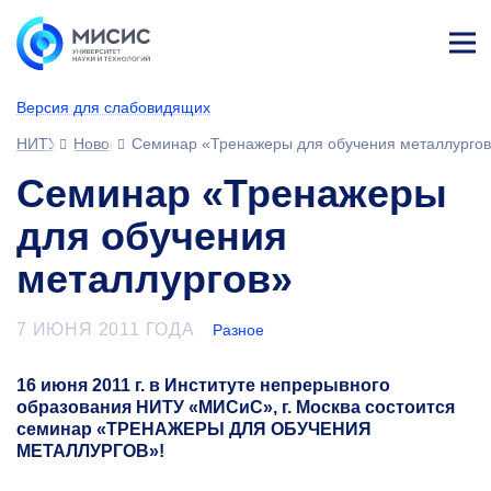
Лич
ны
Версия для слабовидящих
й
каб
НИТУ МИСИС
Новости
Семинар «Тренажеры для обучения металлурго
ине
т
Семинар «Тренажеры
для обучения
металлургов»
7 ИЮНЯ 2011 ГОДА
Разное
16 июня 2011 г. в Институте непрерывного
образования НИТУ «МИСиС», г. Москва состоится
семинар
«ТРЕНАЖЕРЫ ДЛЯ ОБУЧЕНИЯ
МЕТАЛЛУРГОВ»!