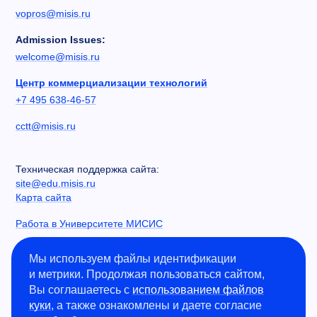
vopros@misis.ru
Admission Issues:
welcome@misis.ru
Центр коммерциализации технологий
+7 495 638-46-57
cctt@misis.ru
Техническая поддержка сайта:
site@edu.misis.ru
Карта сайта
Работа в Университете МИСИС
Сведения об образовательной организации
Мы используем файлы идентификации
и метрики. Продолжая пользоваться сайтом,
Информация о закупках
Вы соглашаетесь с
использованием файлов
Противодействие коррупции
куки
, а также ознакомлены и даете согласие
Политика конфиденциальности