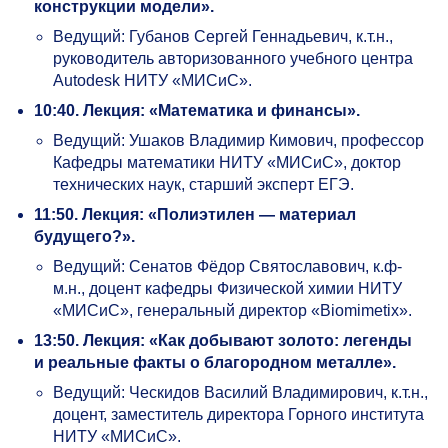
конструкции модели».
Ведущий: Губанов Сергей Геннадьевич, к.т.н.,
руководитель авторизованного учебного центра
Autodesk НИТУ «МИСиС».
10:40.
Лекция: «Математика и финансы».
Ведущий: Ушаков Владимир Кимович, профессор
Кафедры математики НИТУ «МИСиС», доктор
технических наук, старший эксперт ЕГЭ.
11:50.
Лекция: «Полиэтилен — материал
будущего?».
Ведущий: Сенатов Фёдор Святославович, к.ф-
м.н., доцент кафедры Физической химии НИТУ
«МИСиС», генеральный директор «Biomimetix».
13:50.
Лекция: «Как добывают золото: легенды
и реальные факты о благородном металле».
Ведущий: Ческидов Василий Владимирович, к.т.н.,
доцент, заместитель директора Горного института
НИТУ «МИСиС».