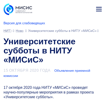
Лич
ны
Версия для слабовидящих
й
каб
НИТУ МИСИС
Новости
Университетские субботы в НИТУ «МИСиС»
ине
т
Университетские
субботы в НИТУ
«МИСиС»
15 ОКТЯБРЯ 2020 ГОДА
Объявления приемной
комиссии
17 октября 2020 года НИТУ «МИСиС» проведет
научно-популярные мероприятия в рамках проекта
«Университетские субботы».