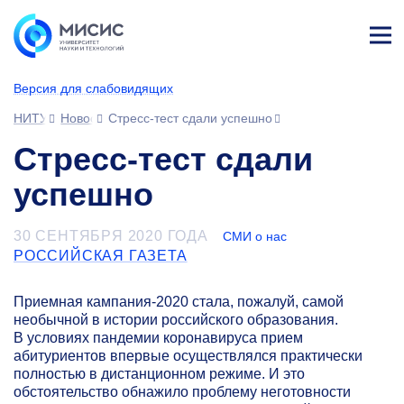
Лич
ны
Версия для слабовидящих
й
каб
НИТУ МИСИС
Новости
Стресс-тест сдали успешно
ине
т
Стресс-тест сдали
успешно
30 СЕНТЯБРЯ 2020 ГОДА
СМИ о нас
РОССИЙСКАЯ ГАЗЕТА
Приемная кампания-2020 стала, пожалуй, самой
необычной в истории российского образования.
В условиях пандемии коронавируса прием
абитуриентов впервые осуществлялся практически
полностью в дистанционном режиме. И это
обстоятельство обнажило проблему неготовности