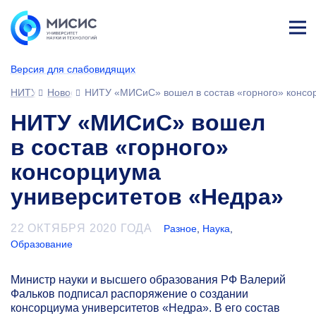
Лич
ны
Версия для слабовидящих
й
каб
НИТУ МИСИС
Новости
НИТУ «МИСиС» вошел в состав «горного» консо
ине
т
НИТУ «МИСиС» вошел
в состав «горного»
консорциума
университетов «Недра»
22 ОКТЯБРЯ 2020 ГОДА
Разное
,
Наука
,
Образование
Министр науки и высшего образования РФ Валерий
Фальков подписал распоряжение о создании
консорциума университетов «Недра». В его состав