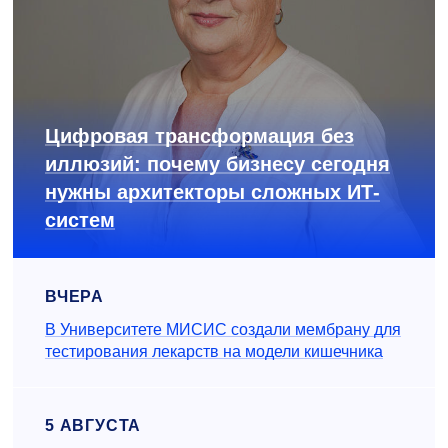
Цифровая трансформация без
иллюзий: почему бизнесу сегодня
нужны архитекторы сложных ИТ-
систем
ВЧЕРА
В Университете МИСИС создали мембрану для
тестирования лекарств на модели кишечника
5 АВГУСТА