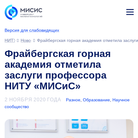
Лич
ны
Версия для слабовидящих
й
каб
НИТУ МИСИС
Новости
Фрайбергская горная академия отметила засл
ине
т
Фрайбергская горная
академия отметила
заслуги профессора
НИТУ «МИСиС»
2 НОЯБРЯ 2020 ГОДА
Разное
,
Образование
,
Научное
сообщество