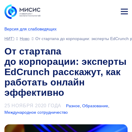
Лич
ны
Версия для слабовидящих
й
каб
НИТУ МИСИС
Новости
От стартапа до корпорации: эксперты EdCrunch 
ине
т
От стартапа
до корпорации: эксперты
EdCrunch расскажут, как
работать онлайн
эффективно
25 НОЯБРЯ 2020 ГОДА
Разное
,
Образование
,
Международное сотрудничество