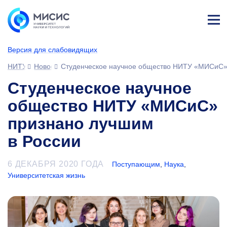
Лич
ны
Версия для слабовидящих
й
каб
НИТУ МИСИС
Новости
Студенческое научное общество НИТУ «МИСиС» 
ине
т
Студенческое научное
общество НИТУ «МИСиС»
признано лучшим
в России
6 ДЕКАБРЯ 2020 ГОДА
Поступающим
,
Наука
,
Университетская жизнь