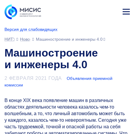
Лич
ны
Версия для слабовидящих
й
каб
НИТУ МИСИС
Новости
Машиностроение и инженеры 4.0
ине
т
Машиностроение
и инженеры 4.0
2 ФЕВРАЛЯ 2021 ГОДА
Объявления приемной
комиссии
В конце XIX века появление машин в различных
областях деятельности человека казалось чем-то
волшебным, а то, что личный автомобиль может быть
у каждого, казалось чем-то невероятным. Сегодня уже
часть трудоемкой, точной и опасной работы на себя
забирают роботы и автоматизированные системы. Что