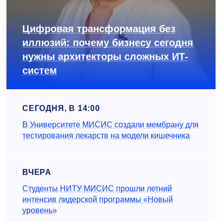
Цифровая трансформация без
иллюзий: почему бизнесу сегодня
нужны архитекторы сложных ИТ-
систем
СЕГОДНЯ, В 14:00
В Университете МИСИС создали мембрану для
тестирования лекарств на модели кишечника
ВЧЕРА
Студенты НИТУ МИСИС прошли летний
интенсив лидерской программы «Новый
уровень»