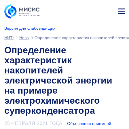
Лич
ны
Версия для слабовидящих
й
каб
НИТУ МИСИС
Новости
Определение характеристик накопителей электр
ине
т
Определение
характеристик
накопителей
электрической энергии
на примере
электрохимического
суперконденсатора
25 ФЕВРАЛЯ 2021 ГОДА
Объявления приемной