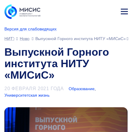
Лич
ны
Версия для слабовидящих
й
каб
НИТУ МИСИС
Новости
Выпускной Горного института НИТУ «МИСиС»
ине
т
Выпускной Горного
института НИТУ
«МИСиС»
20 ФЕВРАЛЯ 2021 ГОДА
Образование
,
Университетская жизнь