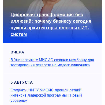
Цифровая трансформация без
иллюзий: почему бизнесу сегодня
нужны архитекторы сложных ИТ-
систем
ВЧЕРА
В Университете МИСИС создали мембрану для
тестирования лекарств на модели кишечника
5 АВГУСТА
Студенты НИТУ МИСИС прошли летний
интенсив лидерской программы «Новый
уровень»