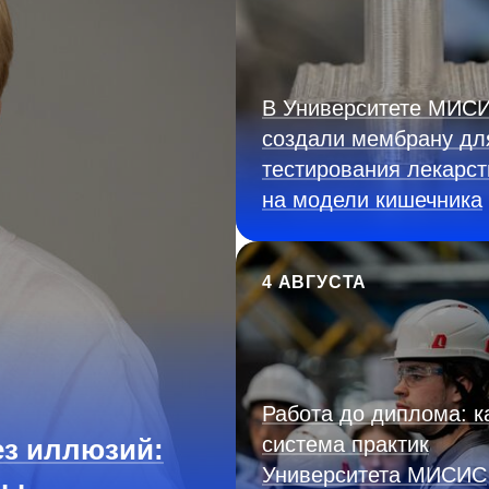
В Университете МИС
создали мембрану дл
тестирования лекарст
на модели кишечника
4 АВГУСТА
Работа до диплома: к
система практик
з иллюзий:
Университета МИСИС