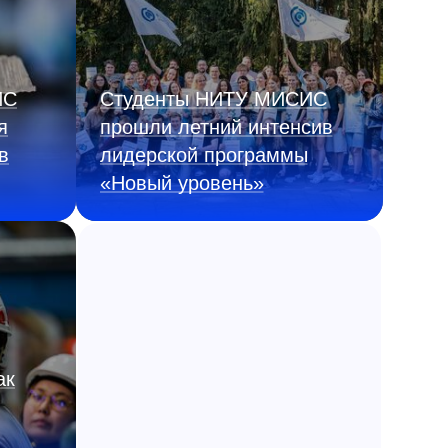
ИС
Студенты НИТУ МИСИС
я
прошли летний интенсив
в
лидерской программы
«Новый уровень»
ак