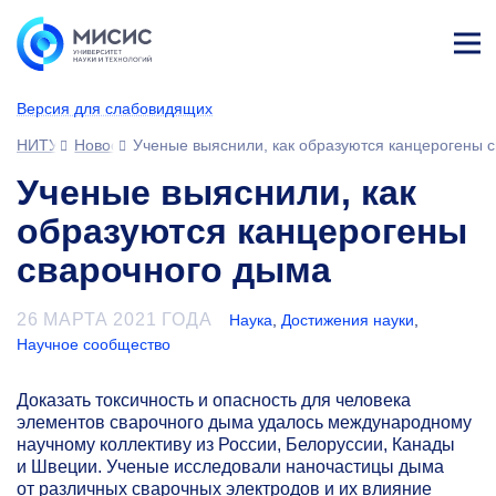
Лич
ны
Версия для слабовидящих
й
каб
НИТУ МИСИС
Новости
Ученые выяснили, как образуются канцерогены 
ине
т
Ученые выяснили, как
образуются канцерогены
сварочного дыма
26 МАРТА 2021 ГОДА
Наука
,
Достижения науки
,
Научное сообщество
Доказать токсичность и опасность для человека
элементов сварочного дыма удалось международному
научному коллективу из России, Белоруссии, Канады
и Швеции. Ученые исследовали наночастицы дыма
от различных сварочных электродов и их влияние