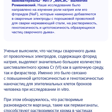
наноматериалы“ НИТУ „МИСиС“ Валентин
Романовский.
Наше исследование было
направлено на изучение роли натрия или его
фторидов (NaF), которые намеренно добавляются
в сварочные электроды с порошковой проволокой
для сварки нержавеющей стали, на растворимость,
генотоксичность и цитотоксичность образующихся
частиц сварочного дыма».
Ученые выяснили, что частицы сварочного дыма
от проволочных электродов, содержащих фторид
натрия, выделяют значительно большее количество
шестивалентного хрома Cr (VI) как в щелочную среду,
так и физраствор. Именно это было связано
с повышенной цитотоксичностью и генотоксичностью
наночастиц для эпителиальных клеток бронхов
человека при исследовании in vitro.
При этом обнаружилось, что растворимые
разновидности марганца, такие как перманганаты,
способствуют растворимости хрома в частицах