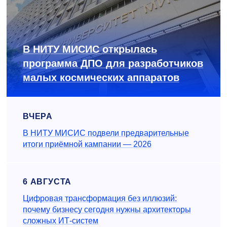
В НИТУ МИСИС открылась
программа ДПО для разработчиков
малых космических аппаратов
ВЧЕРА
В НИТУ МИСИС подвели предварительные
итоги приёмной кампании — 2026
6 АВГУСТА
Цифровая трансформация без иллюзий:
почему бизнесу сегодня нужны архитекторы
сложных ИТ-систем