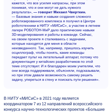
кажется, что все усилия напрасны, при этом
понимая, что и они могут не дать нужного
результата»,
— говорит Михаил Чверткин.
— Базовые знания и навыки создания сложного
роботизированного комплекса я получил в Центре
робототехники в НИТУ «МИСиС», а участие в летнем
лагере РОБОТОН-МиР дало практические навыки
3D-моделирования и работы в команде. Сейчас,
на своем проекте я сталкиваюсь с задачами,
которые находятся для меня в области
неизведанного. Так, например, пришлось изучить
осциллограф, чтобы понять, какие команды
передает пульт на летательный аппарат, потому что
документация у китайских разработчиков по этой
теме отсутствует. И я благодарен моим учителям, что
они всегда поддерживали, объясняли, подсказывали,
но при этом давали возможность самому решить
задачу, упереться в стену и поискать пути решения«.
В НИТУ «МИСиС» в 2021 году является
координатором 7 из 12 направлений всероссийского
конкурса научно-технологических проектов «Большие