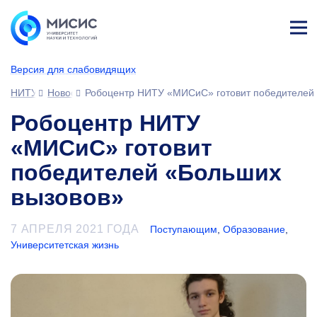
Лич
ны
Версия для слабовидящих
й
каб
НИТУ МИСИС
Новости
Робоцентр НИТУ «МИСиС» готовит победителей
ине
т
Робоцентр НИТУ
«МИСиС» готовит
победителей «Больших
вызовов»
7 АПРЕЛЯ 2021 ГОДА
Поступающим
,
Образование
,
Университетская жизнь