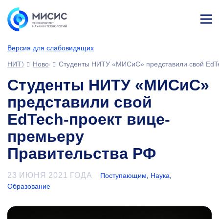
Лич
ны
Версия для слабовидящих
й
каб
НИТУ МИСИС
Новости
Студенты НИТУ «МИСиС» представили свой EdTe
ине
т
Студенты НИТУ «МИСиС»
представили свой
EdTech-проект вице-
премьеру
Правительства РФ
23 ИЮНЯ 2021 ГОДА
Поступающим
,
Наука
,
Образование