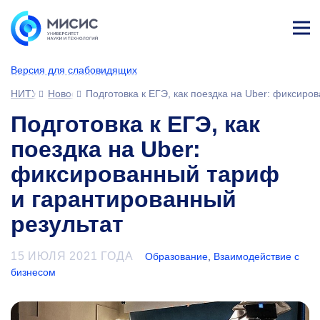
Лич
ны
Версия для слабовидящих
й
каб
НИТУ МИСИС
Новости
Подготовка к ЕГЭ, как поездка на Uber: фиксиро
ине
т
Подготовка к ЕГЭ, как
поездка на Uber:
фиксированный тариф
и гарантированный
результат
15 ИЮЛЯ 2021 ГОДА
Образование
,
Взаимодействие с
бизнесом