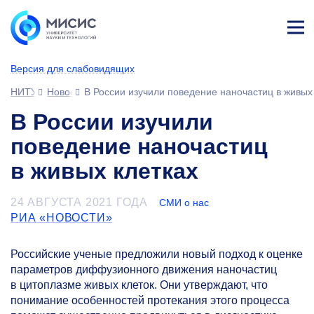
Лич
ны
Версия для слабовидящих
й
каб
НИТУ МИСИС
Новости
В России изучили поведение наночастиц в живых
ине
т
В России изучили
поведение наночастиц
в живых клетках
24 АВГУСТА 2021 ГОДА
СМИ о нас
РИА «НОВОСТИ»
Российские ученые предложили новый подход к оценке
параметров диффузионного движения наночастиц
в цитоплазме живых клеток. Они утверждают, что
понимание особенностей протекания этого процесса