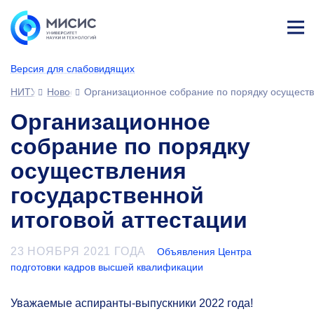
Лич
ны
Версия для слабовидящих
й
каб
НИТУ МИСИС
Новости
Организационное собрание по порядку осуществ
ине
т
Организационное
собрание по порядку
осуществления
государственной
итоговой аттестации
23 НОЯБРЯ 2021 ГОДА
Объявления Центра
подготовки кадров высшей квалификации
Уважаемые аспиранты-выпускники 2022 года!