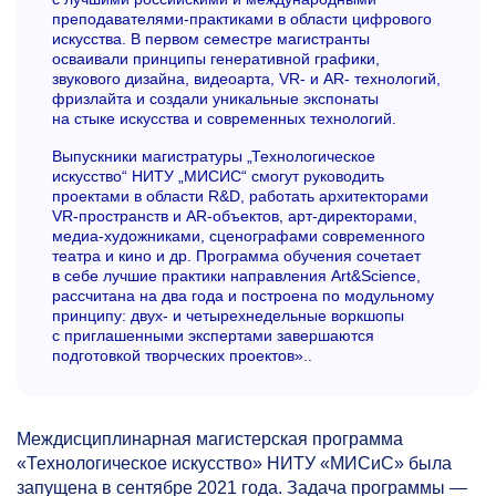
преподавателями-практиками в области цифрового
искусства. В первом семестре магистранты
осваивали принципы генеративной графики,
звукового дизайна, видеоарта, VR- и AR- технологий,
фризлайта и создали уникальные экспонаты
на стыке искусства и современных технологий.
Выпускники магистратуры „Технологическое
искусство“ НИТУ „МИСИС“ смогут руководить
проектами в области R&D, работать архитекторами
VR-пространств и AR-объектов, арт-директорами,
медиа-художниками, сценографами современного
театра и кино и др. Программа обучения сочетает
в себе лучшие практики направления Art&Science,
рассчитана на два года и построена по модульному
принципу: двух- и четырехнедельные воркшопы
с приглашенными экспертами завершаются
подготовкой творческих проектов»..
Междисциплинарная магистерская программа
«Технологическое искусство» НИТУ «МИСиС» была
запущена в сентябре 2021 года. Задача программы —