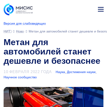
Лич
ны
Версия для слабовидящих
й
каб
НИТУ МИСИС
Новости
Метан для автомобилей станет дешевле и безоп
ине
т
Метан для
автомобилей станет
дешевле и безопаснее
10 ФЕВРАЛЯ 2022 ГОДА
Наука
,
Достижения науки
,
Научное сообщество