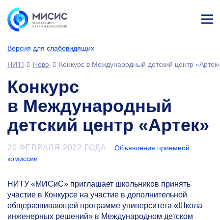
Лич
ны
Версия для слабовидящих
й
каб
НИТУ МИСИС
Новости
Конкурс в Международный детский центр «Артек
ине
т
Конкурс
в Международный
детский центр «Артек»
20 ФЕВРАЛЯ 2022 ГОДА
Объявления приемной
комиссии
НИТУ «МИСиС» приглашает школьников принять
участие в Конкурсе на участие в дополнительной
общеразвивающей программе университета «Школа
инженерных решений» в Международном детском