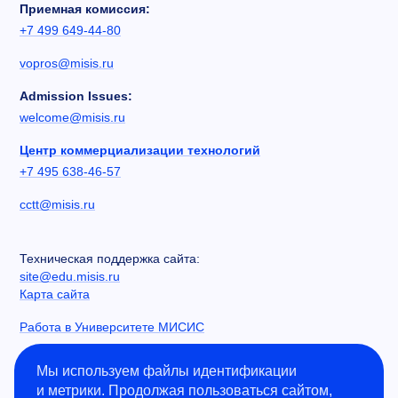
Приемная комиссия:
+7 499 649-44-80
vopros@misis.ru
Admission Issues:
welcome@misis.ru
Центр коммерциализации технологий
+7 495 638-46-57
cctt@misis.ru
Техническая поддержка сайта:
site@edu.misis.ru
Карта сайта
Работа в Университете МИСИС
Сведения об образовательной организации
Мы используем файлы идентификации
и метрики. Продолжая пользоваться сайтом,
Информация о закупках