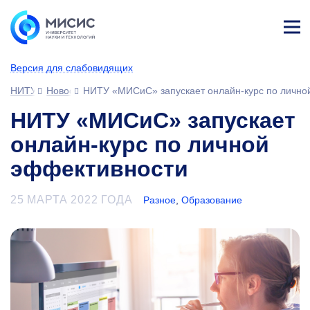
Лич
ны
Версия для слабовидящих
й
каб
НИТУ МИСИС
Новости
НИТУ «МИСиС» запускает онлайн-курс по лично
ине
т
НИТУ «МИСиС» запускает
онлайн-курс по личной
эффективности
25 МАРТА 2022 ГОДА
Разное
,
Образование