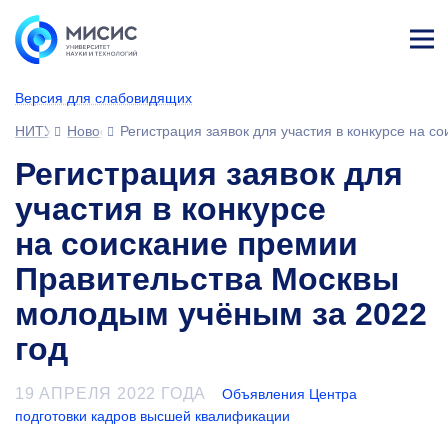
Лич
ны
Версия для слабовидящих
й
каб
НИТУ МИСИС
Новости
Регистрация заявок для участия в конкурсе на 
ине
т
Регистрация заявок для
участия в конкурсе
на соискание премии
Правительства Москвы
молодым учёным за 2022
год
19 АПРЕЛЯ 2022 ГОДА
Объявления Центра
подготовки кадров высшей квалификации