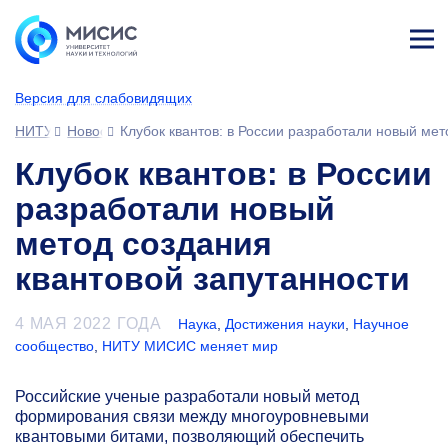
Лич
ны
Версия для слабовидящих
й
каб
НИТУ МИСИС
Новости
Клубок квантов: в России разработали новый мет
ине
т
Клубок квантов: в России
разработали новый
метод создания
квантовой запутанности
4 МАЯ 2022 ГОДА
Наука
,
Достижения науки
,
Научное
сообщество
,
НИТУ МИСИС меняет мир
Российские ученые разработали новый метод
формирования связи между многоуровневыми
квантовыми битами, позволяющий обеспечить