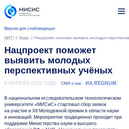
Лич
ны
Версия для слабовидящих
й
каб
НИТУ МИСИС
Новости
Нацпроект поможет выявить молодых перспекти
ине
т
Нацпроект поможет
выявить молодых
перспективных учёных
6 АПРЕЛЯ 2022 ГОДА
ИА REGNUM
СМИ о нас
В национальном исследовательском технологическом
университете «МИСиС» стартовал сбор заявок
на участие в XII Молодежной премии в области науки
и инноваций. Мероприятие традиционно проходит при
поддержке Министерства науки и высшего