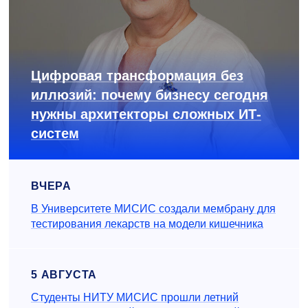
Цифровая трансформация без
иллюзий: почему бизнесу сегодня
нужны архитекторы сложных ИТ-
систем
ВЧЕРА
В Университете МИСИС создали мембрану для
тестирования лекарств на модели кишечника
5 АВГУСТА
Студенты НИТУ МИСИС прошли летний