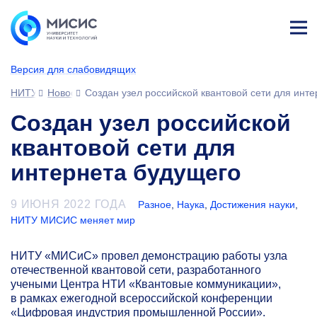
Лич
ны
Версия для слабовидящих
й
каб
НИТУ МИСИС
Новости
Создан узел российской квантовой сети для инт
ине
т
Создан узел российской
квантовой сети для
интернета будущего
9 ИЮНЯ 2022 ГОДА
Разное
,
Наука
,
Достижения науки
,
НИТУ МИСИС меняет мир
НИТУ «МИСиС» провел демонстрацию работы узла
отечественной квантовой сети, разработанного
учеными Центра НТИ «Квантовые коммуникации»,
в рамках ежегодной всероссийской конференции
«Цифровая индустрия промышленной России».