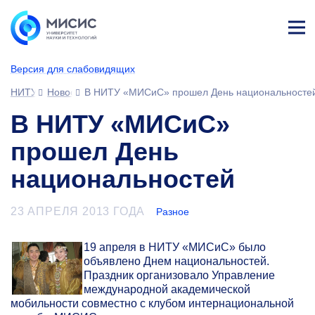
Лич
ны
Версия для слабовидящих
й
каб
НИТУ МИСИС
Новости
В НИТУ «МИСиС» прошел День национальносте
ине
т
В НИТУ «МИСиС»
прошел День
национальностей
23 АПРЕЛЯ 2013 ГОДА
Разное
19 апреля в НИТУ «МИСиС» было
объявлено Днем национальностей.
Праздник организовало Управление
международной академической
мобильности совместно с клубом интернациональной