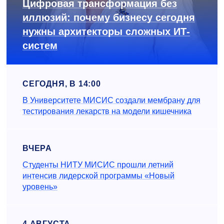
Цифровая трансформация без
иллюзий: почему бизнесу сегодня
нужны архитекторы сложных ИТ-
систем
СЕГОДНЯ, В 14:00
В Университете МИСИС создали мембрану для
тестирования лекарств на модели кишечника
ВЧЕРА
Студенты НИТУ МИСИС прошли летний
интенсив лидерской программы «Новый
уровень»
4 АВГУСТА