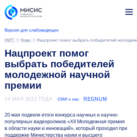
Лич
ны
Версия для слабовидящих
й
каб
НИТУ МИСИС
Новости
Нацпроект помог выбрать победителей молодеж
ине
т
Нацпроект помог
выбрать победителей
молодежной научной
премии
24 МАЯ 2022 ГОДА
REGNUM
СМИ о нас
20 мая подвели итоги конкурса научных и научно-
популярных видеороликов «XII Молодежная премия
в области науки и инноваций», который проходил при
поддержке Министерства науки и высшего