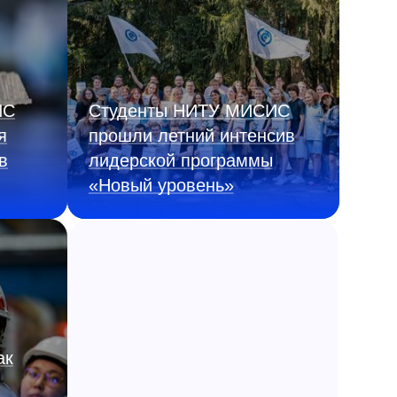
ИС
Студенты НИТУ МИСИС
я
прошли летний интенсив
в
лидерской программы
«Новый уровень»
ак