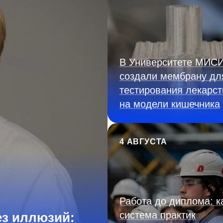
В Университете МИС
создали мембрану дл
тестирования лекарст
на модели кишечника
4 АВГУСТА
Работа до диплома: к
система практик
з иллюзий: