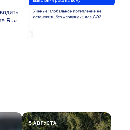
выявления рака на дому
Ученые: глобальное потепление не
оводить
остановить без «ловушек» для CO2
те.Ru»
5 АВГУСТА