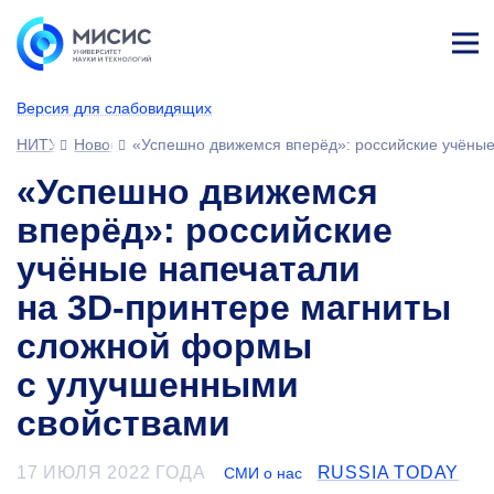
Лич
ны
Версия для слабовидящих
й
каб
НИТУ МИСИС
Новости
«Успешно движемся вперёд»: российские учёны
ине
т
«Успешно движемся
вперёд»: российские
учёные напечатали
на 3D-принтере магниты
сложной формы
с улучшенными
свойствами
17 ИЮЛЯ 2022 ГОДА
RUSSIA TODAY
СМИ о нас