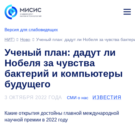
Лич
ны
Версия для слабовидящих
й
каб
НИТУ МИСИС
Новости
Ученый план: дадут ли Нобеля за чувства бакте
ине
т
Ученый план: дадут ли
Нобеля за чувства
бактерий и компьютеры
будущего
3 ОКТЯБРЯ 2022 ГОДА
ИЗВЕСТИЯ
СМИ о нас
Какие открытия достойны главной международной
научной премии в 2022 году