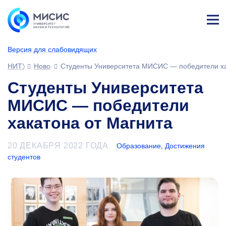
Лич
ны
Версия для слабовидящих
й
каб
НИТУ МИСИС
Новости
Студенты Университета МИСИС — победители ха
ине
т
Студенты Университета
МИСИС — победители
хакатона от Магнита
20 ДЕКАБРЯ 2022 ГОДА
Образование
,
Достижения
студентов