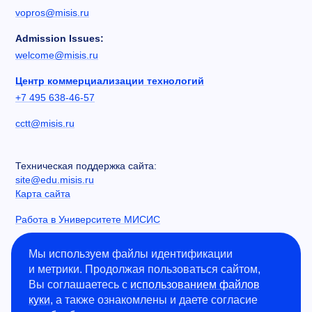
vopros@misis.ru
Admission Issues:
welcome@misis.ru
Центр коммерциализации технологий
+7 495 638-46-57
cctt@misis.ru
Техническая поддержка сайта:
site@edu.misis.ru
Карта сайта
Работа в Университете МИСИС
Сведения об образовательной организации
Мы используем файлы идентификации
и метрики. Продолжая пользоваться сайтом,
Информация о закупках
Вы соглашаетесь с
использованием файлов
Противодействие коррупции
куки
, а также ознакомлены и даете согласие
Политика конфиденциальности