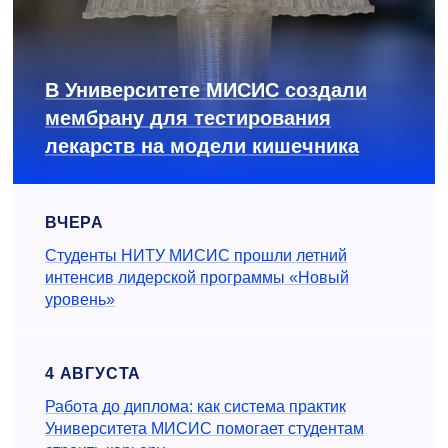
В Университете МИСИС создали
мембрану для тестирования
лекарств на модели кишечника
ВЧЕРА
Студенты НИТУ МИСИС прошли летний
интенсив лидерской программы «Новый
уровень»
4 АВГУСТА
Работа до диплома: как система практик
Университета МИСИС помогает студентам