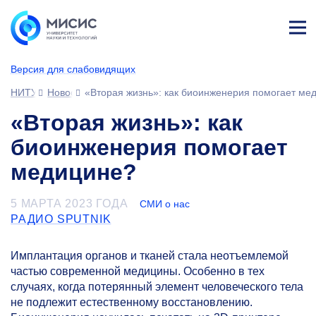
Лич
ны
Версия для слабовидящих
й
каб
НИТУ МИСИС
Новости
«Вторая жизнь»: как биоинженерия помогает ме
ине
т
«Вторая жизнь»: как
биоинженерия помогает
медицине?
5 МАРТА 2023 ГОДА
СМИ о нас
РАДИО SPUTNIK
Имплантация органов и тканей стала неотъемлемой
частью современной медицины. Особенно в тех
случаях, когда потерянный элемент человеческого тела
не подлежит естественному восстановлению.