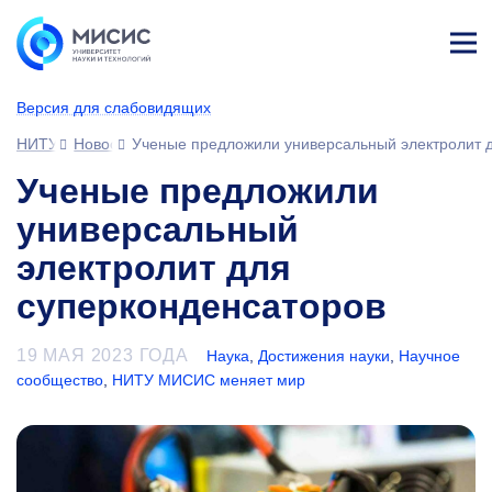
Лич
ны
Версия для слабовидящих
й
каб
НИТУ МИСИС
Новости
Ученые предложили универсальный электролит 
ине
т
Ученые предложили
универсальный
электролит для
суперконденсаторов
19 МАЯ 2023 ГОДА
Наука
,
Достижения науки
,
Научное
сообщество
,
НИТУ МИСИС меняет мир