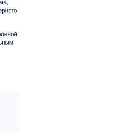
ма,
ерного
ронной
льным