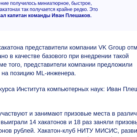
ение получилось миниатюрное, быстрое,
акатонах так получается крайне редко. Это
зал капитан команды Иван Плешаков.
хакатона представители компании VK Group отм
но в качестве базового при внедрении такой
ме того, представители компании предложили
е на позицию
ML-инженера.
курса Института компьютерных наук: Иван Пле
частвуют и занимают призовые места в разли
 выиграли 14 хакатонов и 18 раз заняли призов
ионов рублей. Хакатон-клуб НИТУ МИСИС, разв