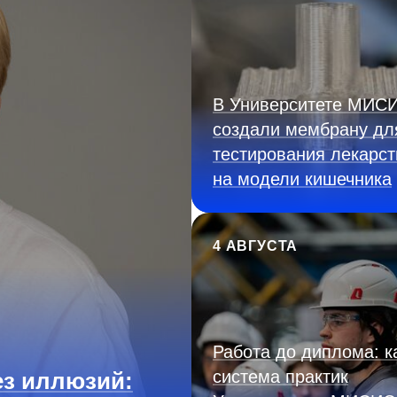
В Университете МИС
создали мембрану дл
тестирования лекарст
на модели кишечника
4 АВГУСТА
Работа до диплома: к
система практик
з иллюзий: