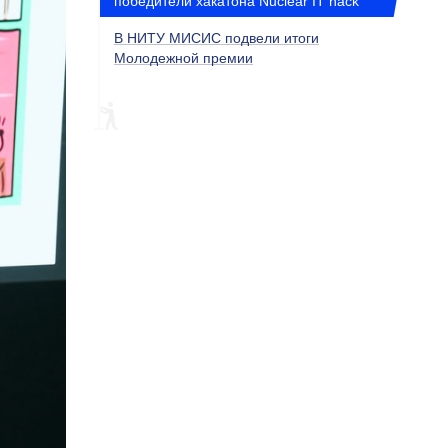
победители хакатона Nuclear IT hack
В НИТУ МИСИС подвели итоги
Молодежной премии