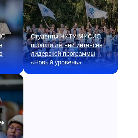
ИС
Студенты НИТУ МИСИС
я
прошли летний интенсив
в
лидерской программы
«Новый уровень»
ак