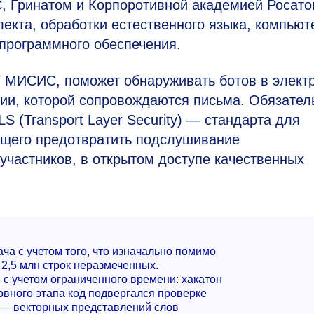
 Гринатом и Корпоротивной академией Росато
екта, обработки естественного языка, компьют
программного обеспечения.
 МИСИС, поможет обнаруживать ботов в элект
ции, которой сопровождаются письма. Обязате
 (Transport Layer Security) — стандарта для
яющего предотвратить подслушивание
частников, в открытом доступе качественных
ча с учетом того, что изначально помимо
2,5 млн строк неразмеченных.
 с учетом ограниченного времени: хакатон
овного этапа код подвергался проверке
 — векторных представлений слов