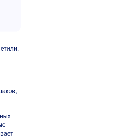
етили,
шаков,
чных
ые
ивает