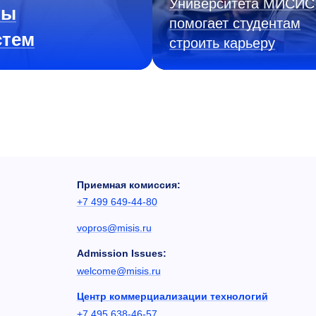
Университета МИСИС
ны
помогает студентам
стем
строить карьеру
Приемная комиссия:
+7 499 649-44-80
vopros@misis.ru
Admission Issues:
welcome@misis.ru
Центр коммерциализации технологий
+7 495 638-46-57