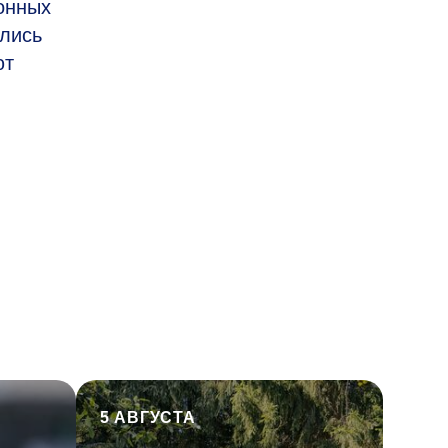
онных
ились
ют
5 АВГУСТА