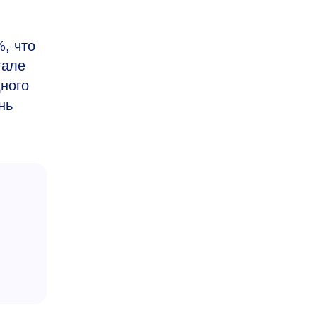
, что
тале
ного
нь