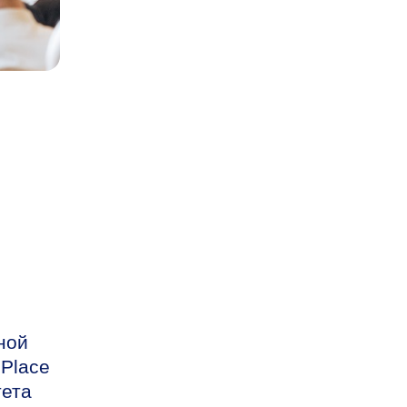
ной
Place
тета