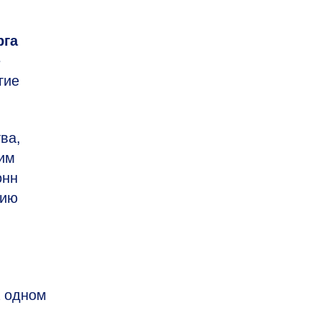
рга
е
гие
ва,
им
онн
тию
а одном