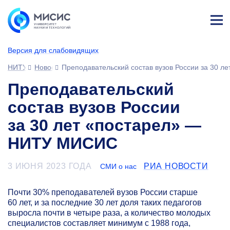
Лич
ны
Версия для слабовидящих
й
каб
НИТУ МИСИС
Новости
Преподавательский состав вузов России за 30 
ине
т
Преподавательский
состав вузов России
за 30 лет «постарел» —
НИТУ МИСИС
3 ИЮНЯ 2023 ГОДА
РИА НОВОСТИ
СМИ о нас
Почти 30% преподавателей вузов России старше
60 лет, и за последние 30 лет доля таких педагогов
выросла почти в четыре раза, а количество молодых
специалистов составляет минимум с 1988 года,