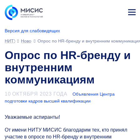
Лич
ны
Версия для слабовидящих
й
каб
НИТУ МИСИС
Новости
Опрос по HR-бренду и внутренним коммуникаци
ине
т
Опрос по HR-бренду и
внутренним
коммуникациям
10 ОКТЯБРЯ 2023 ГОДА
Объявления Центра
подготовки кадров высшей квалификации
Уважаемые аспиранты!
От имени НИТУ МИСИС благодарим тех, кто принял
участие в опросе по HR-бренду и внутренним