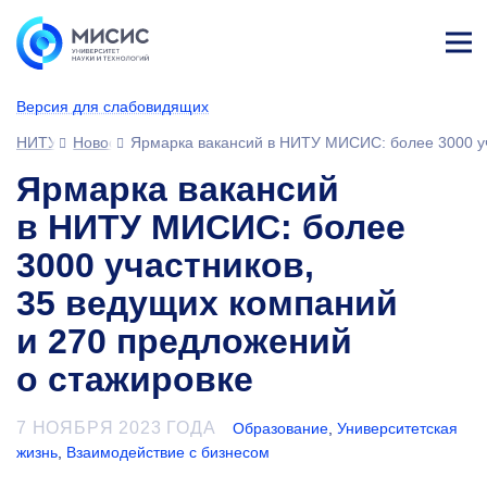
Лич
ны
Версия для слабовидящих
й
каб
НИТУ МИСИС
Новости
Ярмарка вакансий в НИТУ МИСИС: более 3000 уч
ине
т
Ярмарка вакансий
в НИТУ МИСИС: более
3000 участников,
35 ведущих компаний
и 270 предложений
о стажировке
7 НОЯБРЯ 2023 ГОДА
Образование
,
Университетская
жизнь
,
Взаимодействие с бизнесом