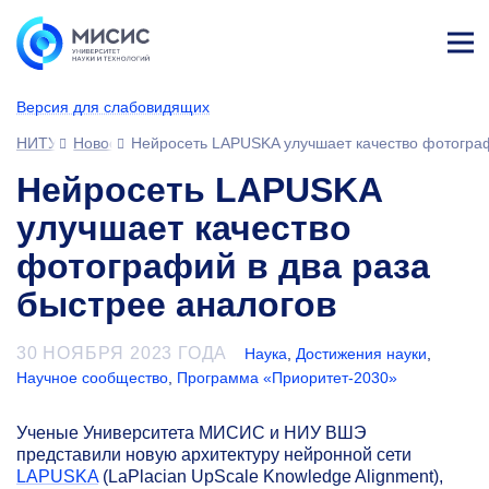
Лич
ны
Версия для слабовидящих
й
каб
НИТУ МИСИС
Новости
Нейросеть LAPUSKA улучшает качество фотограф
ине
т
Нейросеть LAPUSKA
улучшает качество
фотографий в два раза
быстрее аналогов
30 НОЯБРЯ 2023 ГОДА
Наука
,
Достижения науки
,
Научное сообщество
,
Программа «Приоритет-2030»
Ученые Университета МИСИС и НИУ ВШЭ
представили новую архитектуру нейронной сети
LAPUSKA
(LaPlacian UpScale Knowledge Alignment),