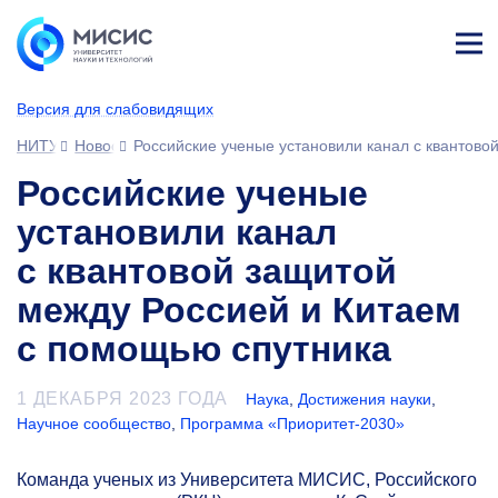
Лич
ны
Версия для слабовидящих
й
каб
НИТУ МИСИС
Новости
Российские ученые установили канал с квантово
ине
т
Российские ученые
установили канал
с квантовой защитой
между Россией и Китаем
с помощью спутника
1 ДЕКАБРЯ 2023 ГОДА
Наука
,
Достижения науки
,
Научное сообщество
,
Программа «Приоритет-2030»
Команда ученых из Университета МИСИС, Российского