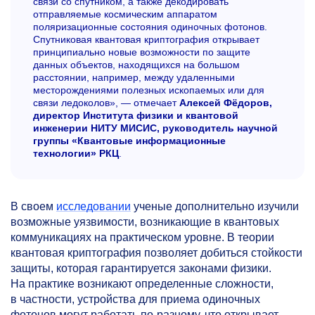
связи со спутником, а также декодировать
отправляемые космическим аппаратом
поляризационные состояния одиночных фотонов.
Спутниковая квантовая криптография открывает
принципиально новые возможности по защите
данных объектов, находящихся на большом
расстоянии, например, между удаленными
месторождениями полезных ископаемых или для
связи ледоколов», — отмечает
Алексей Фёдоров,
директор Института физики и квантовой
инженерии НИТУ МИСИС, руководитель научной
группы «Квантовые информационные
технологии» РКЦ
.
В своем
исследовании
ученые дополнительно изучили
возможные уязвимости, возникающие в квантовых
коммуникациях на практическом уровне. В теории
квантовая криптография позволяет добиться стойкости
защиты, которая гарантируется законами физики.
На практике возникают определенные сложности,
в частности, устройства для приема одиночных
фотонов могут работать по-разному, что открывает