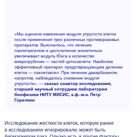
«Мы оценили изменения модуля упругости клеток
после применения трех различных противораковых
препаратов. Выяснилось, что лечение
паклитакселом и цисплатином значительно
увеличивает модуль Юнга и количество
микротрубочек — частей цитоскелета. Наиболее
эффективный препарат, предотвращающим деление
клеток — паклитаксел. При лечении дакарбазином,
напротив, наблюдалось снижение модуля
упругости», —
сказал соавтор исследования,
старший научный сотрудник лаборатории
биофизики НИТУ МИСИС, к.ф.-м.н. Петр
Горелкин
.
Исследование жесткости клеток, которую ранее
в исследованиях игнорировали, может быть
биомаркером рака. Однако есть и другие факторы,