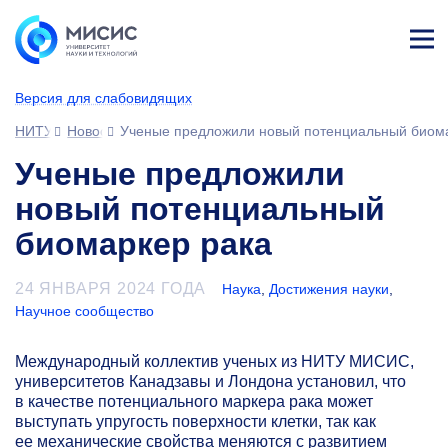
Лич
ны
Версия для слабовидящих
й
каб
НИТУ МИСИС
Новости
Ученые предложили новый потенциальный биома
ине
т
Ученые предложили
новый потенциальный
биомаркер рака
24 ЯНВАРЯ 2024 ГОДА
Наука
,
Достижения науки
,
Научное сообщество
Международный коллектив ученых из НИТУ МИСИС,
университетов Канадзавы и Лондона установил, что
в качестве потенциального маркера рака может
выступать упругость поверхности клетки, так как
ее механические свойства меняются с развитием