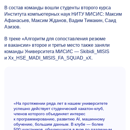
В состав команды вошли студенты второго курса
Института компьютерных наук НИТУ МИСИС: Максим
Афанасьев, Максим Жданов, Вадим Тимакин, Саид
Азизов.
В треке «Алгоритм для сопоставления резюме
и вакансии» второе и третье место также заняли
команды Университета МИСИС — Skibidi_MISIS
и Xx_HSE_MADI_MISIS_FA_SQUAD_xX.
«На протяжении ряда лет в нашем университете
успешно действует студенческий хакатон-клуб,
членов которого объединяет интерес
к программированию, развитию AI, машинному
обучению, большим данным. В клубе — более
500 участников, обучающихся в вузе по различным