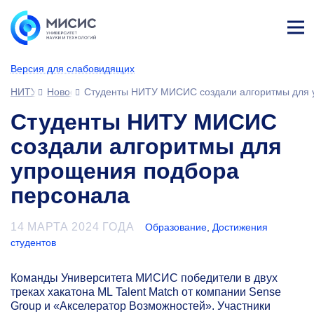
Лич
ны
Версия для слабовидящих
й
каб
НИТУ МИСИС
Новости
Студенты НИТУ МИСИС создали алгоритмы для 
ине
т
Студенты НИТУ МИСИС
создали алгоритмы для
упрощения подбора
персонала
14 МАРТА 2024 ГОДА
Образование
,
Достижения
студентов
Команды Университета МИСИС победители в двух
треках хакатона ML Talent Match от компании Sense
Group и «Акселератор Возможностей». Участники