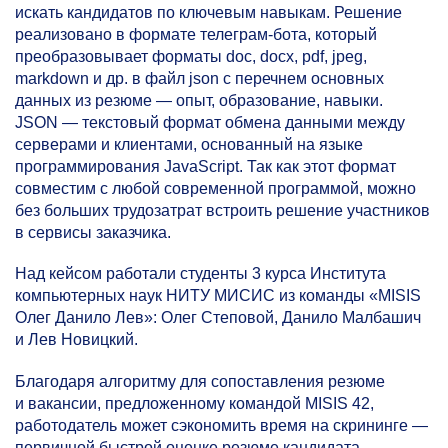
искать кандидатов по ключевым навыкам. Решение
реализовано в формате телеграм-бота, который
преобразовывает форматы doc, docx, pdf, jpeg,
markdown и др. в файл json с перечнем основных
данных из резюме — опыт, образование, навыки.
JSON — текстовый формат обмена данными между
серверами и клиентами, основанный на языке
программирования JavaScript. Так как этот формат
совместим с любой современной программой, можно
без больших трудозатрат встроить решение участников
в сервисы заказчика.
Над кейсом работали студенты 3 курса Института
компьютерных наук НИТУ МИСИС из команды «MISIS
Олег Данило Лев»: Олег Степовой, Данило Малбашич
и Лев Новицкий.
Благодаря алгоритму для сопоставления резюме
и вакансии, предложенному командой MISIS 42,
работодатель может сэкономить время на скрининге —
первичной быстрой оценке резюме кандидата