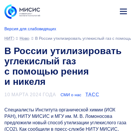
Лич
ны
Версия для слабовидящих
й
каб
НИТУ МИСИС
Новости
В России утилизировать углекислый газ с помощ
ине
т
В России утилизировать
углекислый газ
с помощью рения
и никеля
10 МАРТА 2024 ГОДА
ТАСС
СМИ о нас
Специалисты Института органической химии (ИОХ
РАН), НИТУ МИСИС и МГУ им. М. В. Ломоносова
предложили новый способ утилизации углекислого газа
(СО2). Как сообщили в пресс-службе НИТУ МИСИС,