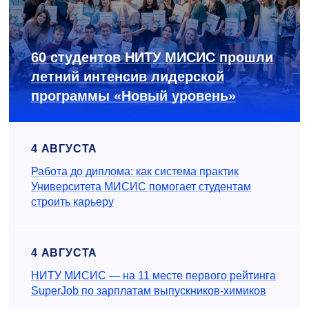
60 студентов НИТУ МИСИС прошли
летний интенсив лидерской
программы «Новый уровень»
4 АВГУСТА
Работа до диплома: как система практик
Университета МИСИС помогает студентам
строить карьеру
4 АВГУСТА
НИТУ МИСИС — на 11 месте первого рейтинга
SuperJob по зарплатам выпускников-химиков