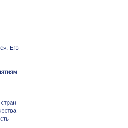
с». Его
нятиям
 стран
чества
сть