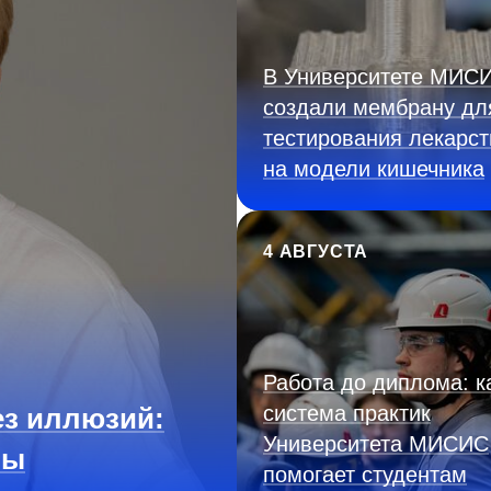
В Университете МИС
создали мембрану дл
тестирования лекарст
на модели кишечника
4 АВГУСТА
Работа до диплома: к
система практик
з иллюзий:
Университета МИСИС
ны
помогает студентам