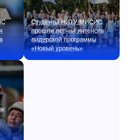
ИС
Студенты НИТУ МИСИС
я
прошли летний интенсив
в
лидерской программы
«Новый уровень»
ак