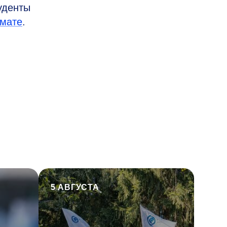
уденты
мате
.
5 АВГУСТА