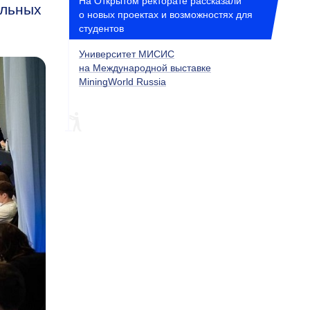
На Открытом ректорате рассказали
ельных
о новых проектах и возможностях для
студентов
Университет МИСИС
на Международной выставке
MiningWorld Russia